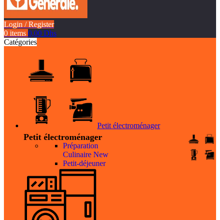
Login / Register
0
items
0,00
Dhs
Catégories
Petit électroménager
Petit électroménager
Préparation
Culinaire
New
Petit-déjeuner