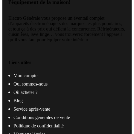
l'équipement de la maison!
Electro Générale vous propose un éventail complet
d’appareils électroménagers des marques les plus populaires,
et tout ça à des prix qui défient la concurrence. Réfrigérateurs,
cuisinières, lave-linge… vous trouverez forcément l’appareil
qu’il vous faut pour équiper votre intérieur.
Liens utiles
Mon compte
Qui sommes-nous
Où acheter ?
Blog
Service après-vente
Conditions generales de vente
Politique de confidentialité