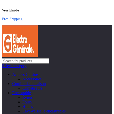
Worldwide
Free Shipping
Select category
Articles Cuisine
Accessoires
Confort de la maison
Climatiseurs
Encastrable
Éviers
Fours
Hottes
Lave-vaisselle encastrables