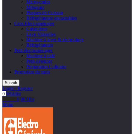
Micro-ondes
Mitigeurs
Plaques de Cuisson
Réfrigérateurs encastrables
Gros Electroménager
Cuisinières
Lave-Vaisselles
Machine à laver & sèche-linge
Réfrigérateurs
Petit électroménager
Machine à café
Petit-déjeuner
Préparation Culinaire
Promotion du mois
Search
Login / Register
0
Wishlist
0
items
0,00
Dhs
Menu