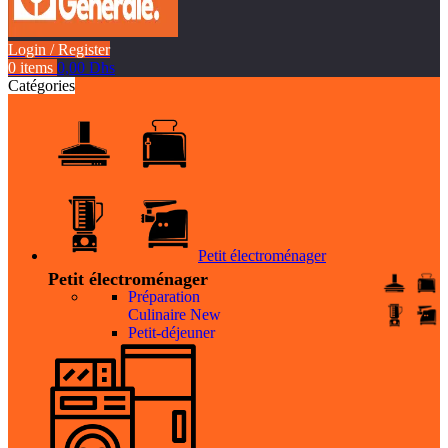
Login / Register
0
items
0,00
Dhs
Catégories
Petit électroménager
Petit électroménager
Préparation
Culinaire
New
Petit-déjeuner