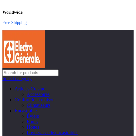
Worldwide
Free Shipping
Select category
Articles Cuisine
Accessoires
Confort de la maison
Climatiseurs
Encastrable
Éviers
Fours
Hottes
Lave-vaisselle encastrables