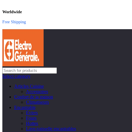
Worldwide
Free Shipping
Select category
Articles Cuisine
Accessoires
Confort de la maison
Climatiseurs
Encastrable
Éviers
Fours
Hottes
Lave-vaisselle encastrables