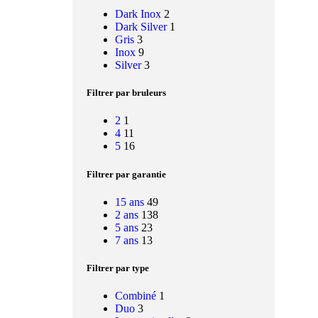
Dark Inox
2
Dark Silver
1
Gris
3
Inox
9
Silver
3
Filtrer par bruleurs
2
1
4
11
5
16
Filtrer par garantie
15 ans
49
2 ans
138
5 ans
23
7 ans
13
Filtrer par type
Combiné
1
Duo
3