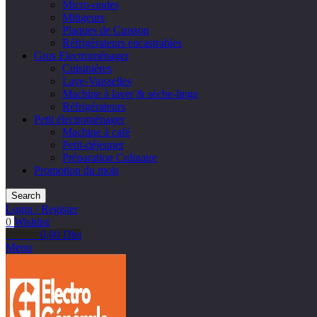
Micro-ondes
Mitigeurs
Plaques de Cuisson
Réfrigérateurs encastrables
Gros Electroménager
Cuisinières
Lave-Vaisselles
Machine à laver & sèche-linge
Réfrigérateurs
Petit électroménager
Machine à café
Petit-déjeuner
Préparation Culinaire
Promotion du mois
Search
Login / Register
0
Wishlist
0
items
0,00
Dhs
Menu