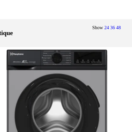
Show
24
36
48
tique