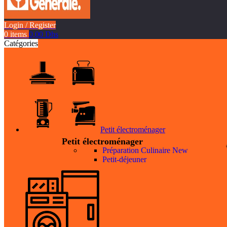
Login / Register
0
items
0,00
Dhs
Catégories
Petit électroménager
Petit électroménager
Préparation Culinaire
New
Petit-déjeuner