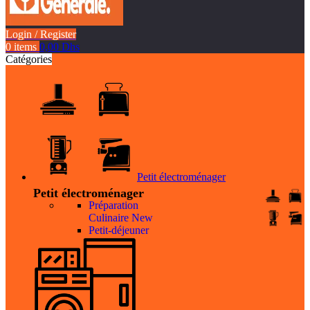
Login / Register
0
items
0,00
Dhs
Catégories
Petit électroménager
Petit électroménager
Préparation
Culinaire
New
Petit-déjeuner