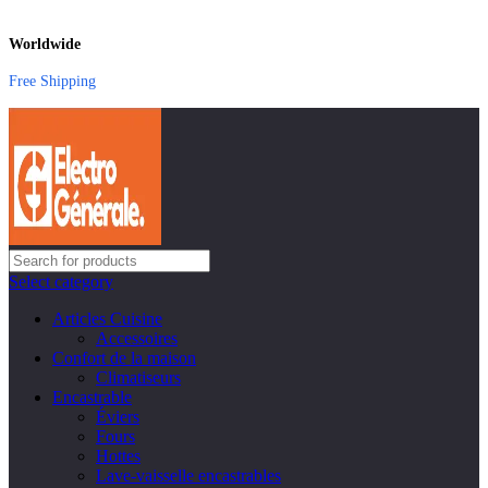
Worldwide
Free Shipping
Select category
Articles Cuisine
Accessoires
Confort de la maison
Climatiseurs
Encastrable
Éviers
Fours
Hottes
Lave-vaisselle encastrables