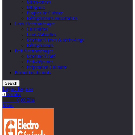
Micro-ondes
Mitigeurs
Plaques de Cuisson
Réfrigérateurs encastrables
Gros Electroménager
Cuisinières
Lave-Vaisselles
Machine à laver & sèche-linge
Réfrigérateurs
Petit électroménager
Machine à café
Petit-déjeuner
Préparation Culinaire
Promotion du mois
Search
Login / Register
0
Wishlist
0
items
0,00
Dhs
Menu