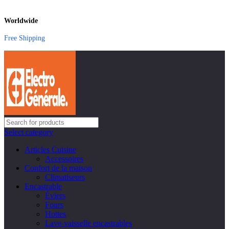
Worldwide
Free Shipping
Select category
Articles Cuisine
Accessoires
Confort de la maison
Climatiseurs
Encastrable
Éviers
Fours
Hottes
Lave-vaisselle encastrables