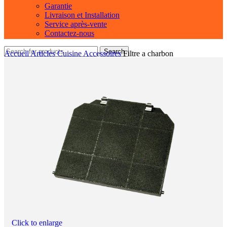
Garantie
Livraison et Installation
Service après-vente
Contactez-nous
Search
Accueil
Articles Cuisine
Accessoires
Filtre a charbon
FDP/FGC/FGL
Click to enlarge