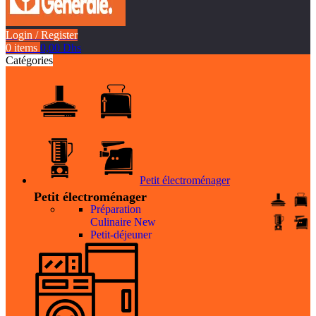
Login / Register
0
items
0,00
Dhs
Catégories
Petit électroménager
Petit électroménager
Préparation
Culinaire
New
Petit-déjeuner