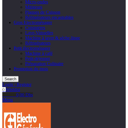
Micro-ondes
Mitigeurs
Plaques de Cuisson
Réfrigérateurs encastrables
Gros Electroménager
Cuisinières
Lave-Vaisselles
Machine à laver & sèche-linge
Réfrigérateurs
Petit électroménager
Machine à café
Petit-déjeuner
Préparation Culinaire
Promotion du mois
Search
Login / Register
0
Wishlist
0
items
0,00
Dhs
Menu