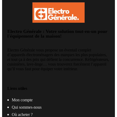
Electro Générale : Votre solution tout-en-un pour
l'équipement de la maison!
Electro Générale vous propose un éventail complet
d’appareils électroménagers des marques les plus populaires,
et tout ça à des prix qui défient la concurrence. Réfrigérateurs,
cuisinières, lave-linge… vous trouverez forcément l’appareil
qu’il vous faut pour équiper votre intérieur.
Liens utiles
Mon compte
Qui sommes-nous
Où acheter ?