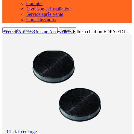
Garantie
Livraison et Installation
Service après-vente
Contactez-nous
Search
Accueil
Articles Cuisine
Accessoires
Filtre a charbon FDPA-FDL-
FDS
Click to enlarge