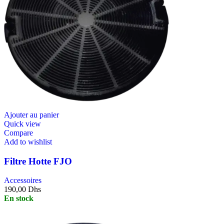
Ajouter au panier
Quick view
Compare
Add to wishlist
Filtre Hotte FJO
Accessoires
190,00
Dhs
En stock