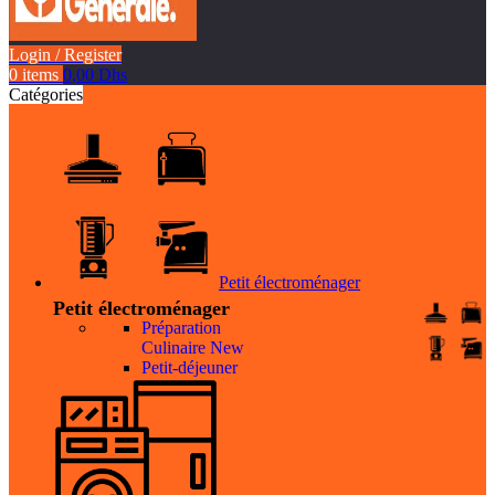
Login / Register
0
items
0,00
Dhs
Catégories
Petit électroménager
Petit électroménager
Préparation
Culinaire
New
Petit-déjeuner