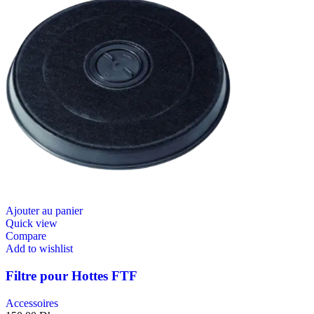
Ajouter au panier
Quick view
Compare
Add to wishlist
Filtre pour Hottes FTF
Accessoires