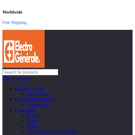
Worldwide
Free Shipping
Select category
Articles Cuisine
Accessoires
Confort de la maison
Climatiseurs
Encastrable
Éviers
Fours
Hottes
Lave-vaisselle encastrables