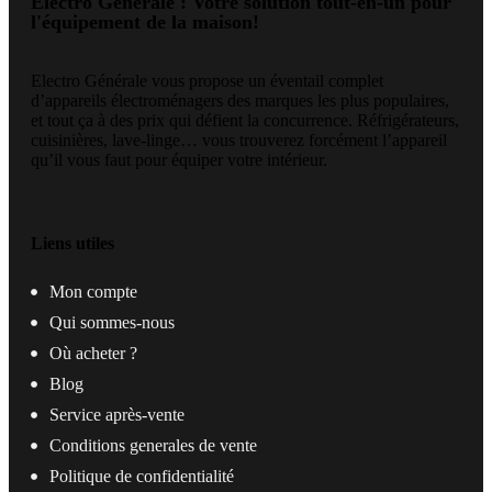
Electro Générale : Votre solution tout-en-un pour
l'équipement de la maison!
Electro Générale vous propose un éventail complet
d’appareils électroménagers des marques les plus populaires,
et tout ça à des prix qui défient la concurrence. Réfrigérateurs,
cuisinières, lave-linge… vous trouverez forcément l’appareil
qu’il vous faut pour équiper votre intérieur.
Liens utiles
Mon compte
Qui sommes-nous
Où acheter ?
Blog
Service après-vente
Conditions generales de vente
Politique de confidentialité