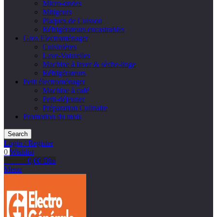
Micro-ondes
Mitigeurs
Plaques de Cuisson
Réfrigérateurs encastrables
Gros Electroménager
Cuisinières
Lave-Vaisselles
Machine à laver & sèche-linge
Réfrigérateurs
Petit électroménager
Machine à café
Petit-déjeuner
Préparation Culinaire
Promotion du mois
Search
Login / Register
0
Wishlist
0
items
0,00
Dhs
Menu