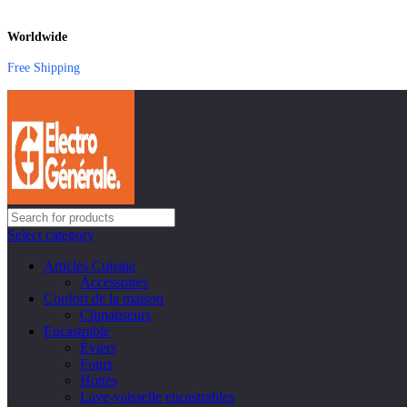
Worldwide
Free Shipping
Select category
Articles Cuisine
Accessoires
Confort de la maison
Climatiseurs
Encastrable
Éviers
Fours
Hottes
Lave-vaisselle encastrables