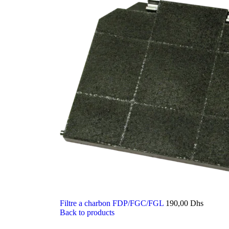
Filtre a charbon FDP/FGC/FGL
190,00
Dhs
Back to products