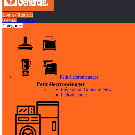
Login / Register
0
items
0,00
Dhs
Catégories
Petit électroménager
Petit électroménager
Préparation Culinaire
New
Petit-déjeuner