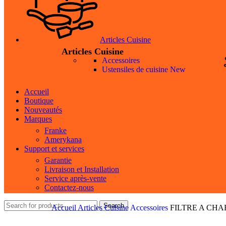
Articles Cuisine
Articles Cuisine
Accessoires
Ustensiles de cuisine
New
Accueil
Boutique
Nouveautés
Marques
Franke
Amerykana
Support et services
Garantie
Livraison et Installation
Service après-vente
Contactez-nous
Search
Accueil
Articles Cuisine
Accessoires
FILTRE A CHA