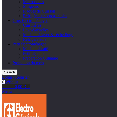
Micro-ondes
Mitigeurs
Plaques de Cuisson
Réfrigérateurs encastrables
Gros Electroménager
Cuisinières
Lave-Vaisselles
Machine à laver & sèche-linge
Réfrigérateurs
Petit électroménager
Machine à café
Petit-déjeuner
Préparation Culinaire
Promotion du mois
Search
Login / Register
0
Wishlist
0
items
0,00
Dhs
Menu