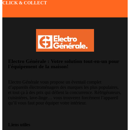
CLICK & COLLECT
Electro Générale : Votre solution tout-en-un pour
l'équipement de la maison!
Electro Générale vous propose un éventail complet
d’appareils électroménagers des marques les plus populaires,
et tout ça à des prix qui défient la concurrence. Réfrigérateurs,
cuisinières, lave-linge… vous trouverez forcément l’appareil
qu’il vous faut pour équiper votre intérieur.
Liens utiles