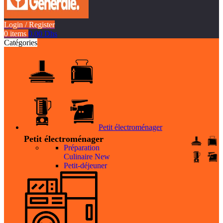
Login / Register
0
items
0,00
Dhs
Catégories
Petit électroménager
Petit électroménager
Préparation
Culinaire
New
Petit-déjeuner