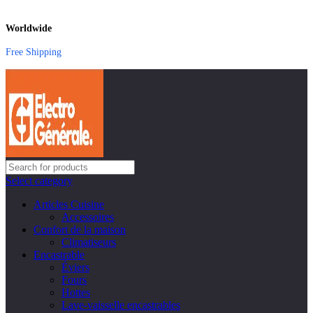
Worldwide
Free Shipping
Select category
Articles Cuisine
Accessoires
Confort de la maison
Climatiseurs
Encastrable
Éviers
Fours
Hottes
Lave-vaisselle encastrables