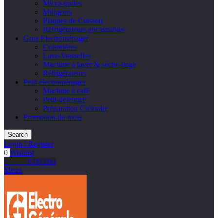
Micro-ondes
Mitigeurs
Plaques de Cuisson
Réfrigérateurs encastrables
Gros Electroménager
Cuisinières
Lave-Vaisselles
Machine à laver & sèche-linge
Réfrigérateurs
Petit électroménager
Machine à café
Petit-déjeuner
Préparation Culinaire
Promotion du mois
Search
Login / Register
0
Wishlist
0
items
0,00
Dhs
Menu