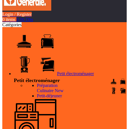
Login / Register
0
items
0,00
Dhs
Catégories
Petit électroménager
Petit électroménager
Préparation
Culinaire
New
Petit-déjeuner