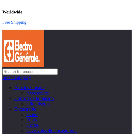
Worldwide
Free Shipping
Select category
Articles Cuisine
Accessoires
Confort de la maison
Climatiseurs
Encastrable
Éviers
Fours
Hottes
Lave-vaisselle encastrables