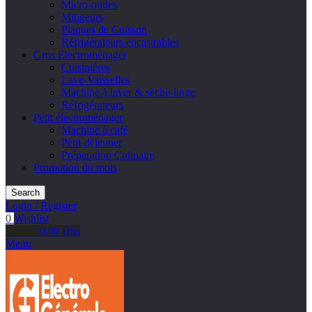
Micro-ondes
Mitigeurs
Plaques de Cuisson
Réfrigérateurs encastrables
Gros Electroménager
Cuisinières
Lave-Vaisselles
Machine à laver & sèche-linge
Réfrigérateurs
Petit électroménager
Machine à café
Petit-déjeuner
Préparation Culinaire
Promotion du mois
Search
Login / Register
0
Wishlist
0
items
0,00
Dhs
Menu