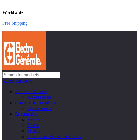
Worldwide
Free Shipping
Select category
Articles Cuisine
Accessoires
Confort de la maison
Climatiseurs
Encastrable
Éviers
Fours
Hottes
Lave-vaisselle encastrables