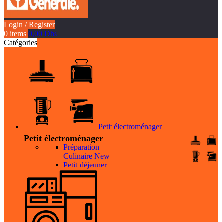
Login / Register
0
items
0,00
Dhs
Catégories
Petit électroménager
Petit électroménager
Préparation
Culinaire
New
Petit-déjeuner