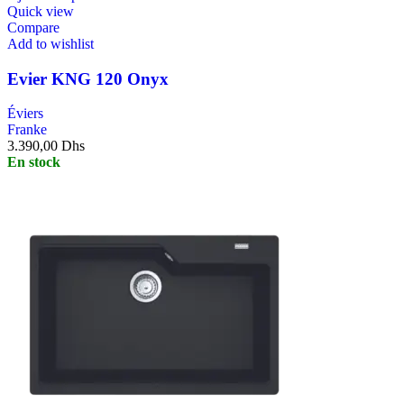
Quick view
Compare
Add to wishlist
Evier KNG 120 Onyx
Éviers
Franke
3.390,00
Dhs
En stock