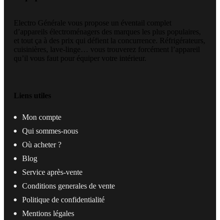
Electro Générale vous propose un éventail complet
d’appareils électroménagers des marques les plus populaires,
et tout ça à des prix qui défient la concurrence. Réfrigérateurs,
cuisinières, lave-linge… vous trouverez forcément l’appareil
qu’il vous faut pour équiper votre intérieur.
Liens utiles
Mon compte
Qui sommes-nous
Où acheter ?
Blog
Service après-vente
Conditions generales de vente
Politique de confidentialité
Mentions légales