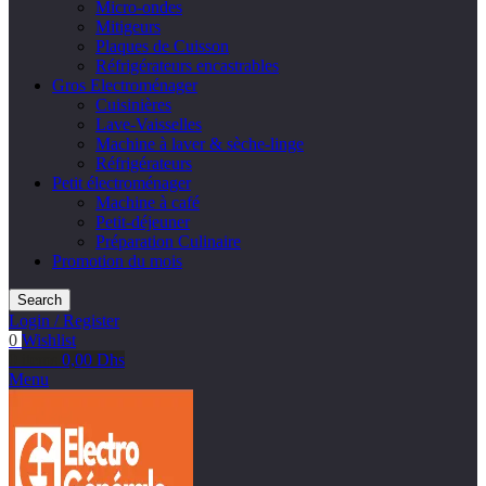
Micro-ondes
Mitigeurs
Plaques de Cuisson
Réfrigérateurs encastrables
Gros Electroménager
Cuisinières
Lave-Vaisselles
Machine à laver & sèche-linge
Réfrigérateurs
Petit électroménager
Machine à café
Petit-déjeuner
Préparation Culinaire
Promotion du mois
Search
Login / Register
0
Wishlist
0
items
0,00
Dhs
Menu