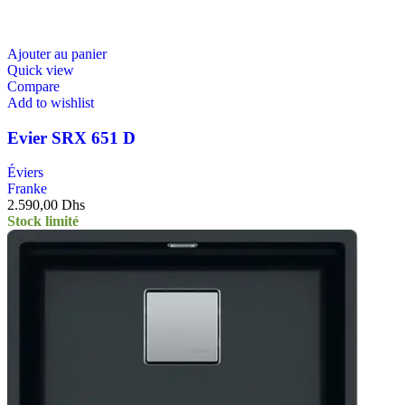
Ajouter au panier
Quick view
Compare
Add to wishlist
Evier SRX 651 D
Éviers
Franke
2.590,00
Dhs
Stock limité