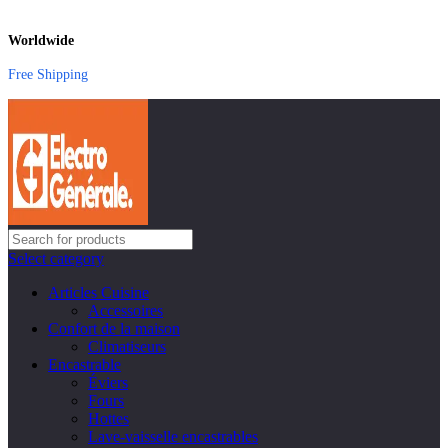
Worldwide
Free Shipping
Select category
Articles Cuisine
Accessoires
Confort de la maison
Climatiseurs
Encastrable
Éviers
Fours
Hottes
Lave-vaisselle encastrables