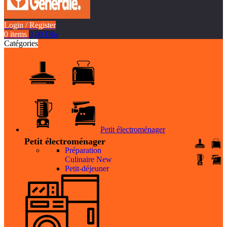
Login / Register
0
items
0,00
Dhs
Catégories
Petit électroménager
Petit électroménager
Préparation
Culinaire
New
Petit-déjeuner