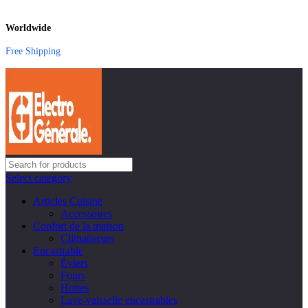
Worldwide
Free Shipping
Select category
Articles Cuisine
Accessoires
Confort de la maison
Climatiseurs
Encastrable
Éviers
Fours
Hottes
Lave-vaisselle encastrables