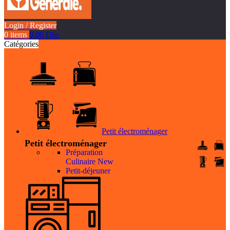
Login / Register
0
items
0,00
Dhs
Catégories
Petit électroménager
Petit électroménager
Préparation
Culinaire
New
Petit-déjeuner