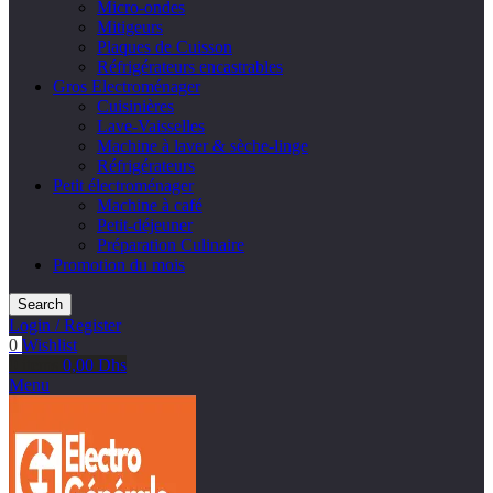
Micro-ondes
Mitigeurs
Plaques de Cuisson
Réfrigérateurs encastrables
Gros Electroménager
Cuisinières
Lave-Vaisselles
Machine à laver & sèche-linge
Réfrigérateurs
Petit électroménager
Machine à café
Petit-déjeuner
Préparation Culinaire
Promotion du mois
Search
Login / Register
0
Wishlist
0
items
0,00
Dhs
Menu