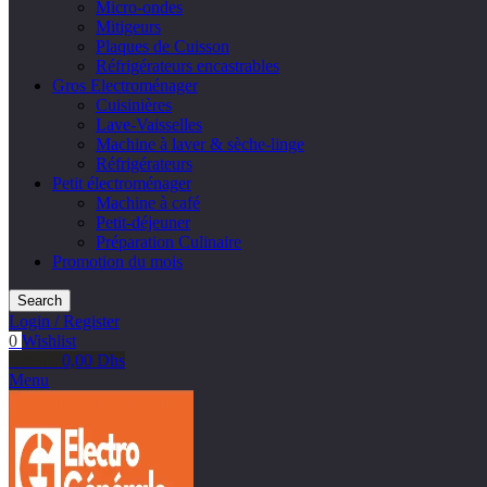
Micro-ondes
Mitigeurs
Plaques de Cuisson
Réfrigérateurs encastrables
Gros Electroménager
Cuisinières
Lave-Vaisselles
Machine à laver & sèche-linge
Réfrigérateurs
Petit électroménager
Machine à café
Petit-déjeuner
Préparation Culinaire
Promotion du mois
Search
Login / Register
0
Wishlist
0
items
0,00
Dhs
Menu