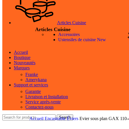
Articles Cuisine
Articles Cuisine
Accessoires
Ustensiles de cuisine
New
Accueil
Boutique
Nouveautés
Marques
Franke
Amerykana
Support et services
Garantie
Livraison et Installation
Service après-vente
Contactez-nous
Search
Accueil
Encastrable
Éviers
Evier sous plan GAX 110-