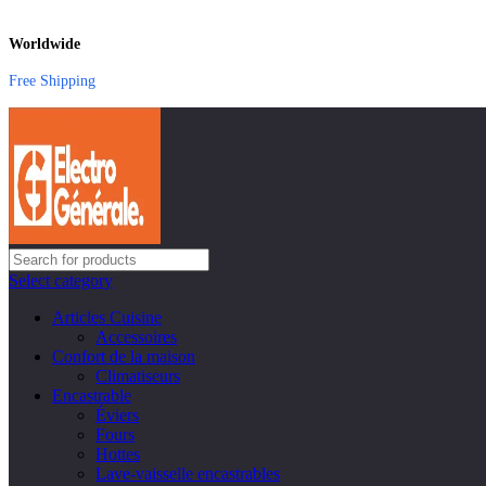
Worldwide
Free Shipping
Select category
Articles Cuisine
Accessoires
Confort de la maison
Climatiseurs
Encastrable
Éviers
Fours
Hottes
Lave-vaisselle encastrables