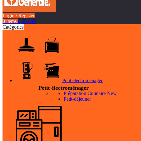
Login / Register
0
items
0,00
Dhs
Catégories
Petit électroménager
Petit électroménager
Préparation Culinaire
New
Petit-déjeuner