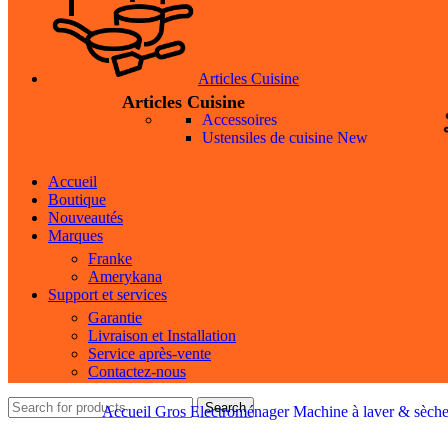
Articles Cuisine
Articles Cuisine
Accessoires
Ustensiles de cuisine
New
Accueil
Boutique
Nouveautés
Marques
Franke
Amerykana
Support et services
Garantie
Livraison et Installation
Service après-vente
Contactez-nous
Search
Accueil
Gros Electroménager
Machine à laver & sèch