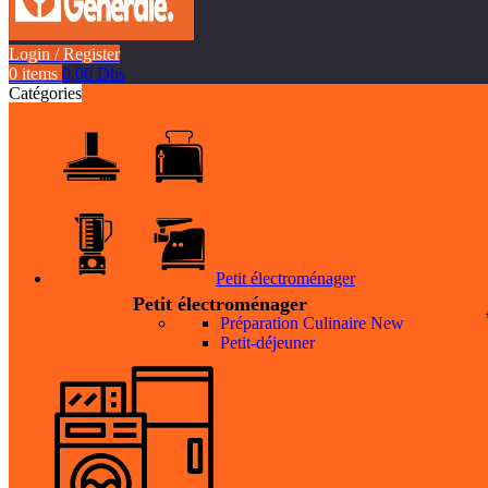
Login / Register
0
items
0,00
Dhs
Catégories
Petit électroménager
Petit électroménager
Préparation Culinaire
New
Petit-déjeuner