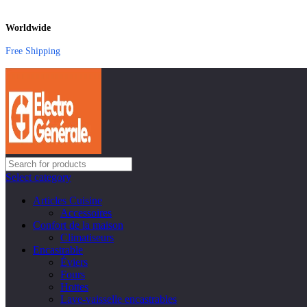
Worldwide
Free Shipping
Select category
Articles Cuisine
Accessoires
Confort de la maison
Climatiseurs
Encastrable
Éviers
Fours
Hottes
Lave-vaisselle encastrables