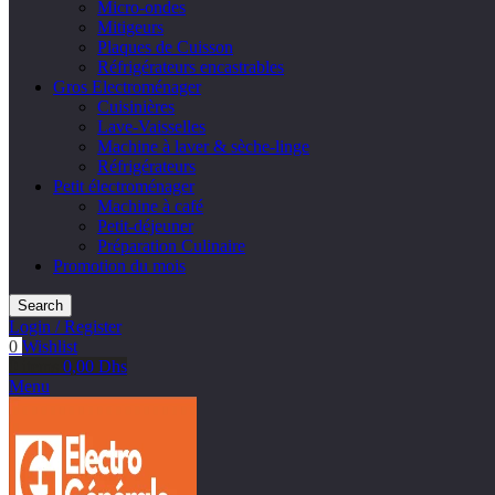
Micro-ondes
Mitigeurs
Plaques de Cuisson
Réfrigérateurs encastrables
Gros Electroménager
Cuisinières
Lave-Vaisselles
Machine à laver & sèche-linge
Réfrigérateurs
Petit électroménager
Machine à café
Petit-déjeuner
Préparation Culinaire
Promotion du mois
Search
Login / Register
0
Wishlist
0
items
0,00
Dhs
Menu