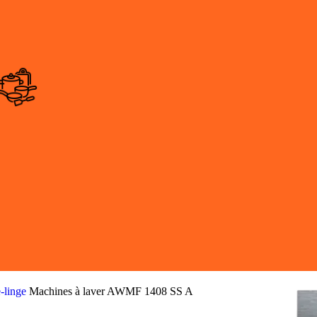
e-linge
Machines à laver AWMF 1408 SS A​