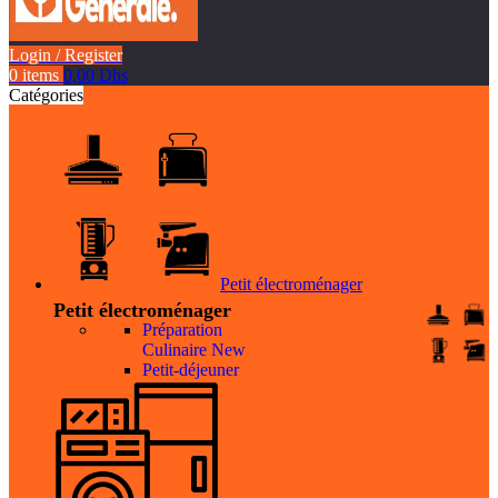
Login / Register
0
items
0,00
Dhs
Catégories
Petit électroménager
Petit électroménager
Préparation
Culinaire
New
Petit-déjeuner