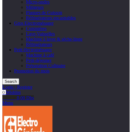
Micro-ondes
Mitigeurs
Plaques de Cuisson
Réfrigérateurs encastrables
Gros Electroménager
Cuisinières
Lave-Vaisselles
Machine à laver & sèche-linge
Réfrigérateurs
Petit électroménager
Machine à café
Petit-déjeuner
Préparation Culinaire
Promotion du mois
Search
Login / Register
0
Wishlist
0
items
0,00
Dhs
Menu