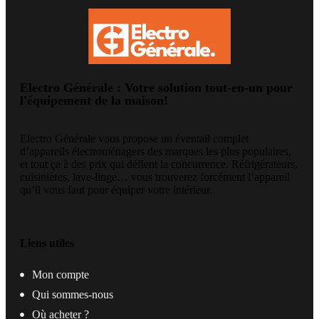
Electro Générale : Votre solution tout-en-un pour
l'équipement de la maison!
Electro Générale vous propose un éventail complet
d’appareils électroménagers des marques les plus populaires,
et tout ça à des prix qui défient la concurrence. Réfrigérateurs,
cuisinières, lave-linge… vous trouverez forcément l’appareil
qu’il vous faut pour équiper votre intérieur.
Liens utiles
Mon compte
Qui sommes-nous
Où acheter ?