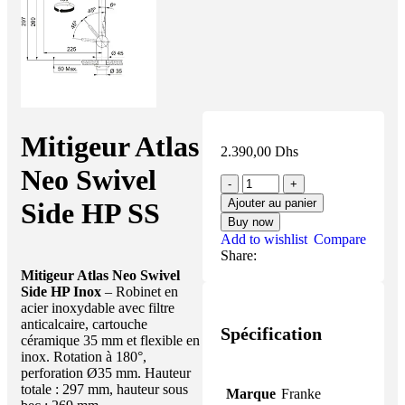
Mitigeur Atlas
2.390,00
Dhs
Neo Swivel
Ajouter au panier
Side HP SS
Buy now
Add to wishlist
Compare
Share:
Mitigeur Atlas Neo Swivel
Side HP Inox
– Robinet en
acier inoxydable avec filtre
anticalcaire, cartouche
Spécification
céramique 35 mm et flexible en
inox. Rotation à 180°,
perforation Ø35 mm. Hauteur
totale : 297 mm, hauteur sous
Marque
Franke