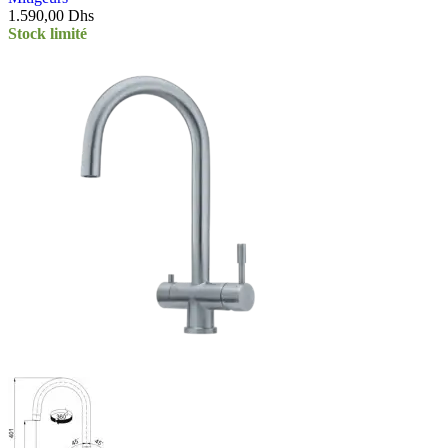
1.590,00
Dhs
Stock limité