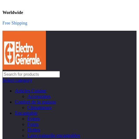
Worldwide
Free Shipping
Select category
Articles Cuisine
Accessoires
Confort de la maison
Climatiseurs
Encastrable
Éviers
Fours
Hottes
Lave-vaisselle encastrables