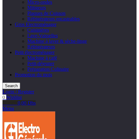
Micro-ondes
Mitigeurs
Plaques de Cuisson
Réfrigérateurs encastrables
Gros Electroménager
Cuisinières
Lave-Vaisselles
Machine à laver & sèche-linge
Réfrigérateurs
Petit électroménager
Machine à café
Petit-déjeuner
Préparation Culinaire
Promotion du mois
Search
Login / Register
0
Wishlist
0
items
0,00
Dhs
Menu