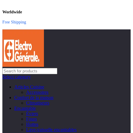
Worldwide
Free Shipping
Select category
Articles Cuisine
Accessoires
Confort de la maison
Climatiseurs
Encastrable
Éviers
Fours
Hottes
Lave-vaisselle encastrables