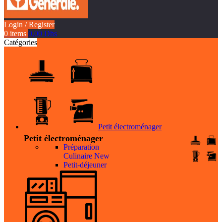
Login / Register
0
items
0,00
Dhs
Catégories
Petit électroménager
Petit électroménager
Préparation
Culinaire
New
Petit-déjeuner