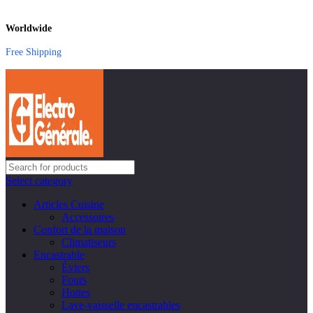
Worldwide
Free Shipping
Select category
Articles Cuisine
Accessoires
Confort de la maison
Climatiseurs
Encastrable
Éviers
Fours
Hottes
Lave-vaisselle encastrables