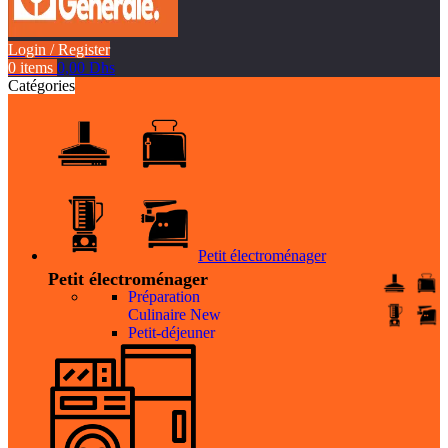
Login / Register
0
items
0,00
Dhs
Catégories
Petit électroménager
Petit électroménager
Préparation
Culinaire
New
Petit-déjeuner