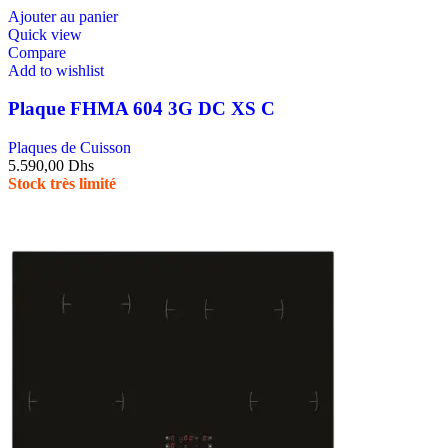
Ajouter au panier
Quick view
Compare
Add to wishlist
Plaque FHMA 604 3G DC XS C
Plaques de Cuisson
5.590,00
Dhs
Stock très limité