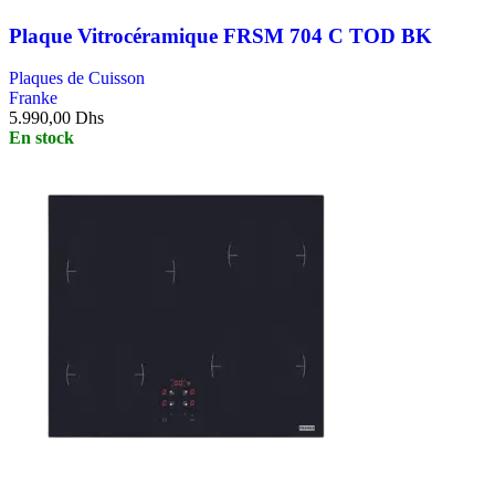
Plaque Vitrocéramique FRSM 704 C TOD BK
Plaques de Cuisson
Franke
5.990,00
Dhs
En stock