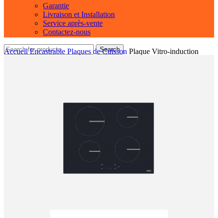
Garantie
Livraison et Installation
Service après-vente
Contactez-nous
Search
Accueil
Encastrable
Plaques de Cuisson
Plaque Vitro-induction
FSM 654 I BK