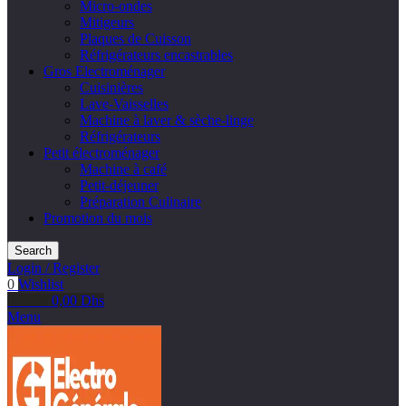
Micro-ondes
Mitigeurs
Plaques de Cuisson
Réfrigérateurs encastrables
Gros Electroménager
Cuisinières
Lave-Vaisselles
Machine à laver & sèche-linge
Réfrigérateurs
Petit électroménager
Machine à café
Petit-déjeuner
Préparation Culinaire
Promotion du mois
Search
Login / Register
0
Wishlist
0
items
0,00
Dhs
Menu